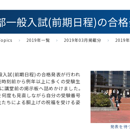
 学部一般入試(前期日程)の合
opics
2019年一覧
2019年03月掲載分
201
般入試(前期日程)の合格発表が行われ
表時刻前から例年以上に多くの受験生
斉に講堂前の掲示板へ詰めかけました。
を何度も見直しながら自分の受験番号
生たちによる胴上げの祝福を受ける姿
発表を待