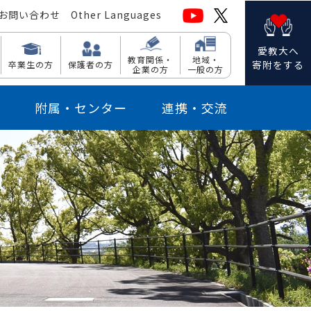
お問い合わせ
Other Languages
愛教大へ
教育関係・
地域・
寄附をする
卒業生の方
保護者の方
企業の方
一般の方
附属・センター
連携・交流