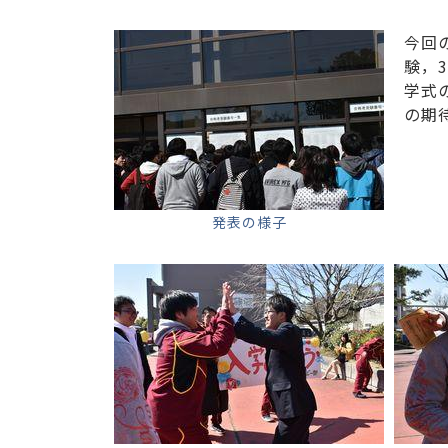
今回
験，
学式
の期
発表の様子