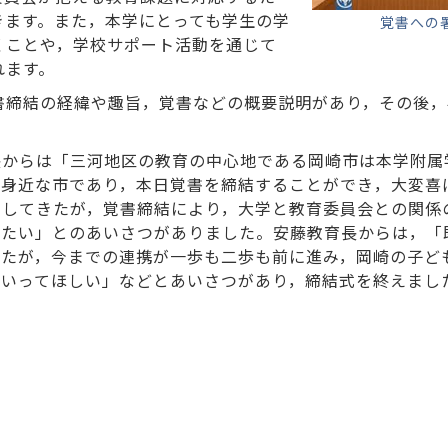
きます。また，本学にとっても学生の学
覚書への
くことや，学校サポート活動を通じて
れます。
書締結の経緯や趣旨，覚書などの概要説明があり，その後，
長からは「三河地区の教育の中心地である岡崎市は本学附属
変身近な市であり，本日覚書を締結することができ，大変喜
力してきたが，覚書締結により，大学と教育委員会との関係
きたい」とのあいさつがありました。安藤教育長からは，「
いたが，今までの連携が一歩も二歩も前に進み，岡崎の子ど
ていってほしい」などとあいさつがあり，締結式を終えまし