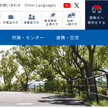
お問い合わせ
Other Languages
愛教大へ
教育関係・
地域・
寄附をする
卒業生の方
保護者の方
企業の方
一般の方
附属・センター
連携・交流