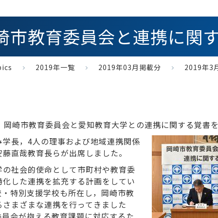
 岡崎市教育委員会と連携に関
ics
2019年一覧
2019年03月掲載分
2019年
て，岡崎市教育委員会と愛知教育大学との連携に関する覚書
み学長，4人の理事および地域連携関係
安藤直哉教育長らが出席しました。
学の社会的使命として市町村や教育委
特化した連携を拡充する計画をしてい
校・特別支援学校も所在し，岡崎市教
るさまざまな連携を行ってきました
委員会が抱える教育課題に対応するた