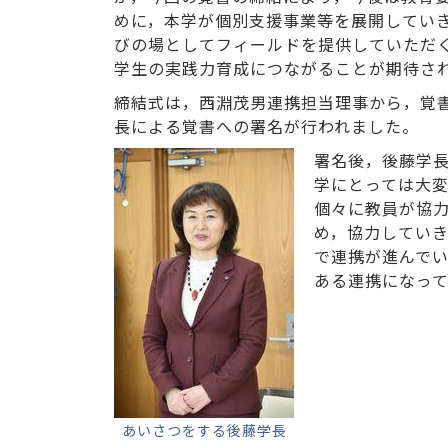
めに，本学が個別支援事業等を展開してい
びの場としてフィールドを提供していただ
学生の実践力育成につながることが期待さ
締結式は，西淵茂男連携担当理事から，覚
長による覚書への署名が行われました。
署名後，後藤学
学にとっては大
個々に教員が協
め，協力してい
で連携が進んで
ある連携になっ
あいさつをする後藤学長