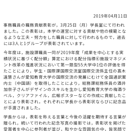
2019年04月11日
事務職員の職務貢献表彰が，3月25日（月）学長室にて行われ
ました。この表彰は，本学の運営に対する貢献や他の模範とな
るような工夫・努力をした職員に対して行われるもので，過去
には3人と1グループが表彰されています。
今年度は，施設課職員一同が2019年度「成果を中心とする実
績状況に基づく配分額」算定における配分指標⑥施設マネジメ
ント改革の推進状況において第一類型55大学中1位の評価を得
たことにより，学生・国際課国際交流室国際交流係主任の髙木
遠慧さんが愛知教育大学の国際交流の発展にむけて全国通訳案
内士（中国語）を取得したことにより，総務課総務係員の酒井
加奈子さんがデザインのスキルを生かし愛知教育大学の梅酒ラ
ベル，クリアファイル，広報ポスターなどの作成に貢献したこ
とにより表彰され，それぞれに学長から表彰状ならびに記念品
が手渡されました。
学長からは，表彰を称える言葉と今後の活躍を期待する言葉が
贈られ，続いて行われた記念写真の撮影では，表彰状を掲げた
受賞者を中心に参列者が並び，和やかな雰囲気の中，皆笑顔で