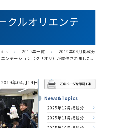
サークルオリエンテ
pics
2019年一覧
2019年04月掲載分
オリエンテーション（クサオリ）が開催されました。
2019年04月19日
News&Topics
2025年12月掲載分
2025年11月掲載分
2025年10月掲載分