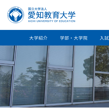
大学紹介
学部・大学院
入試