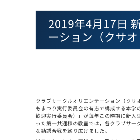
2019年4月17
ーション（クサオ
クラブサークルオリエンテーション（クサ
もまつり実行委員会の有志で構成する本学
歓迎実行委員会）」が毎年この時期に新入
った第一共通棟の教室では，各クラブサー
な勧誘合戦を繰り広げました。