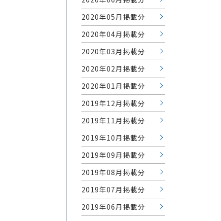
2020年05月掲載分
2020年04月掲載分
2020年03月掲載分
2020年02月掲載分
2020年01月掲載分
2019年12月掲載分
2019年11月掲載分
2019年10月掲載分
2019年09月掲載分
2019年08月掲載分
2019年07月掲載分
2019年06月掲載分