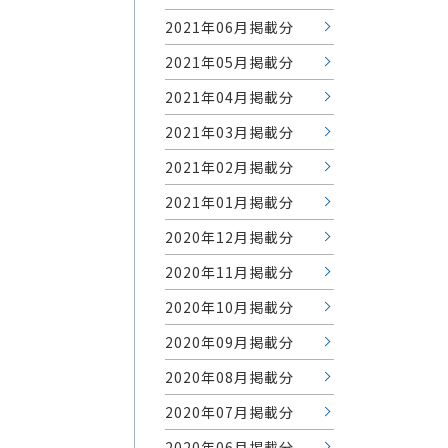
2021年06月掲載分
2021年05月掲載分
2021年04月掲載分
2021年03月掲載分
2021年02月掲載分
2021年01月掲載分
2020年12月掲載分
2020年11月掲載分
2020年10月掲載分
2020年09月掲載分
2020年08月掲載分
2020年07月掲載分
2020年06月掲載分