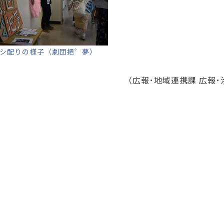
シ配りの様子（劇団把゜夢）
（広報･地域連携課 広報･