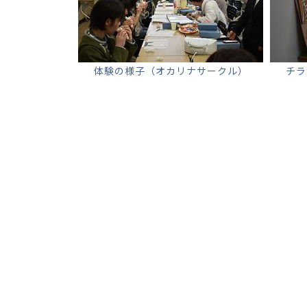
体験の様子（オカリナサークル）
チラ