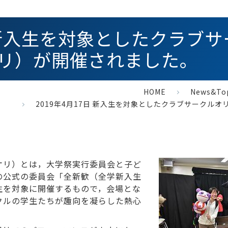
日 新入生を対象としたクラブ
リ）が開催されました。
HOME
News&To
2019年4月17日 新入生を対象としたクラブサークル
オリ）とは，大学祭実行委員会と子ど
の公式の委員会「全新歓（全学新入生
生を対象に開催するもので，会場とな
クルの学生たちが趣向を凝らした熱心