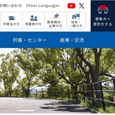
お問い合わせ
Other Languages
愛教大へ
教育関係・
地域・
寄附をする
卒業生の方
保護者の方
企業の方
一般の方
附属・センター
連携・交流