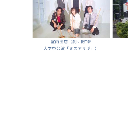
室内出店（劇団把°夢
大学祭公演「ミズアサギ」）