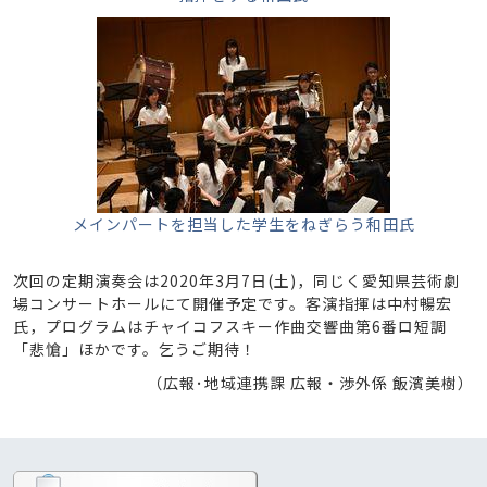
メインパートを担当した学生をねぎらう和田氏
次回の定期演奏会は2020年3月7日(土)，同じく愛知県芸術劇
場コンサートホールにて開催予定です。客演指揮は中村暢宏
氏，プログラムはチャイコフスキー作曲交響曲第6番ロ短調
「悲愴」ほかです。乞うご期待！
（広報･地域連携課 広報・渉外係 飯濱美樹）