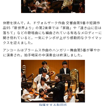
休憩を挟んで，A．ドヴォルザーク作曲 交響曲第9番ホ短調作
品95「新世界より」の第2楽章では「家路」や「遠き山に日は
落ちて」などの歌唱曲にも編曲されている有名なメロディーに
聞き惚れていると，一気にテンポが上がり感動的なクライマッ
クスを迎えました。
アンコールはブラームス作曲のハンガリー舞曲第5番が華やか
に演奏され，拍手喝采の中演奏会は終演しました。
指揮をする和田氏