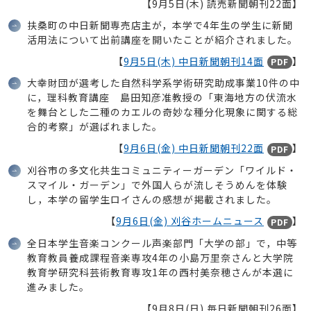
【9月5日(木) 読売新聞朝刊22面】
扶桑町の中日新聞専売店主が，本学で4年生の学生に新聞
活用法について出前講座を開いたことが紹介されました。
【
9月5日(木) 中日新聞朝刊14面
】
PDF
大幸財団が選考した自然科学系学術研究助成事業10件の中
に，理科教育講座 島田知彦准教授の「東海地方の伏流水
を舞台とした二種のカエルの奇妙な種分化現象に関する総
合的考察」が選ばれました。
【
9月6日(金) 中日新聞朝刊22面
】
PDF
刈谷市の多文化共生コミュニティーガーデン「ワイルド・
スマイル・ガーデン」で外国人らが流しそうめんを体験
し，本学の留学生ロイさんの感想が掲載されました。
【
9月6日(金) 刈谷ホームニュース
】
PDF
全日本学生音楽コンクール声楽部門「大学の部」で，中等
教育教員養成課程音楽専攻4年の小島万里奈さんと大学院
教育学研究科芸術教育専攻1年の西村美奈穂さんが本選に
進みました。
【9月8日(日) 毎日新聞朝刊26面】