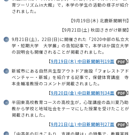
育ツーリズムin大館」で，本学の学生の活動の様子が紹介
されました。
【9月19日(木) 北鹿新聞朝刊】
【9月21日(土) 秋田さきがけ新聞】
9月21日(土)，22日(日)に開催された「2020中部の私立大
学・短期大学 大学展」の告知記事で，本学ほか国立大学
の説明会も開催されることが掲載されました。
【
9月19日(木) 中日新聞朝刊19面
】
PDF
新城市にある自然共生型アウトドア施設「フォレストアド
ベンチャー・新城」を紹介する記事で，保健体育講座 寺
本圭輔准教授のコメントが掲載されました。
【
9月20日(金) 中日新聞朝刊34面
】
PDF
半田東高校教育コースの高校生が，心理講座の森川夏乃助
教から学校と地域社会をテーマにした授業を受けたことが
掲載されました。
【
9月21日(土) 中日新聞朝刊27面
】
PDF
「中高年の引きこもり 支援の鍵は」の特集で，教職実践