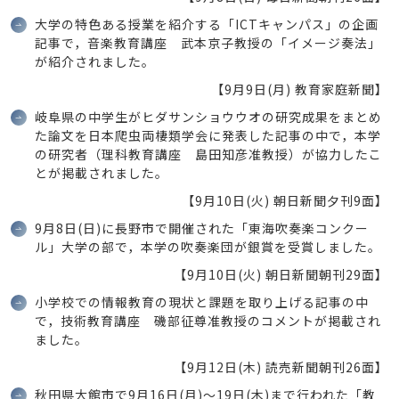
大学の特色ある授業を紹介する「ICTキャンパス」の企画
記事で，音楽教育講座 武本京子教授の「イメージ奏法」
が紹介されました。
【9月9日(月) 教育家庭新聞】
岐阜県の中学生がヒダサンショウウオの研究成果をまとめ
た論文を日本爬虫両棲類学会に発表した記事の中で，本学
の研究者（理科教育講座 島田知彦准教授）が協力したこ
とが掲載されました。
【9月10日(火) 朝日新聞夕刊9面】
9月8日(日)に長野市で開催された「東海吹奏楽コンクー
ル」大学の部で，本学の吹奏楽団が銀賞を受賞しました。
【9月10日(火) 朝日新聞朝刊29面】
小学校での情報教育の現状と課題を取り上げる記事の中
で，技術教育講座 磯部征尊准教授のコメントが掲載され
ました。
【9月12日(木) 読売新聞朝刊26面】
秋田県大館市で9月16日(月)～19日(木)まで行われた「教