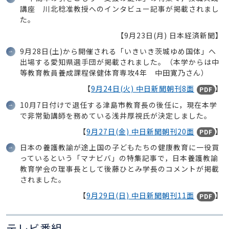
講座 川北稔准教授へのインタビュー記事が掲載されまし
た。
【9月23日(月) 日本経済新聞】
9月28日(土)から開催される「いきいき茨城ゆめ国体」へ
出場する愛知県選手団が掲載されました。（本学からは中
等教育教員養成課程保健体育専攻4年 中田寛乃さん）
【
9月24日(火) 中日新聞朝刊8面
】
PDF
10月7日付けで退任する津島市教育長の後任に，現在本学
で非常勤講師を務めている浅井厚視氏が決定しました。
【
9月27日(金) 中日新聞朝刊20面
】
PDF
日本の養護教諭が途上国の子どもたちの健康教育に一役買
っているという「マナビバ」の特集記事で，日本養護教諭
教育学会の理事長として後藤ひとみ学長のコメントが掲載
されました。
【
9月29日(日) 中日新聞朝刊11面
】
PDF
テレビ番組