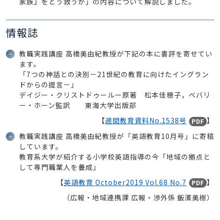
家族』をどう救うか」の内容について解説しました。
情報誌
教職実践講座 高橋美由紀教授が下記の本に書評を寄せてい
ます。
「7つの神話との決別－21世紀の教育に向けたイングラン
ドからの提言－」
デイジー・クリストドゥールー原著 松本佳穂子，ベバリ
ー・ホーン監訳 東海大学出版部
【
週間教育資料No.1538号
】
PDF
教職実践講座 高橋美由紀教授が「英語教育10月号」に寄稿
しています。
教育系大学が紹介する小学校英語指導の今「地域の拠点と
して専門職業人を養成」
【
英語教育 October2019 Vol.68 No.7
】
PDF
（広報・地域連携課 広報・渉外係 飯濱美樹）