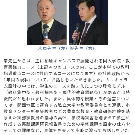
木原先生（左）峯先生（右）
峯先生からは，主に柏原キャンパスで展開される同大学院・教
育実践力コース（上記４つのコースの内，ここが本学での教科
指導重点コースに対応するコースになります）の計画段階から
1年目の現状について，お話しをいただきました。カリキュラ
ム設計の中では，学生のニーズを踏まえた３つの履修モデル
（教科集中型・教科横断型・現代的教育課題型）がある点は特
徴的だと思われました。また，具体的な授業とその運営につい
ては，関西地区で連合する私立大学や教育委員会との連携，市
教育センター所長経験者などの豊富な教育・教育研修経験を踏
まえた実務家教員の指導の具体，学校等実習を踏まえて学生が
作成する実践課題研究報告書のための学修課題の設定の仕方や
そこでの課題など，具体例を交えて多岐に渡ってお話しをいた