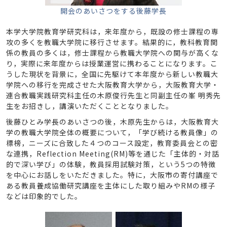
開会のあいさつをする後藤学長
本学大学院教育学研究科は，来年度から，既設の修士課程の専
攻の多くを教職大学院に移行させます。結果的に，教科教育関
係の教員の多くは，修士課程から教職大学院への関与が高くな
り，実際に来年度からは授業運営に携わることになります。こ
うした現状を背景に，全国に先駆けて本年度から新しい教職大
学院への移行を完成させた大阪教育大学から，大阪教育大学・
連合教職実践研究科主任の木原俊行先生と同副主任の峯 明秀先
生をお招きし，講演いただくこととなりました。
後藤ひとみ学長のあいさつの後，木原先生からは，大阪教育大
学の教職大学院全体の概要について，「学び続ける教員像」の
標榜，ニーズに合致した４つのコース設定，教育委員会との密
な連携，Reflection Meeting(RM)等を通じた「主体的・対話
的で深い学び」の体験，教員採用試験対策，という5つの特徴
を中心にお話しをいただきました。特に，大阪市の寄付講座で
ある教員養成協働研究講座を主体にした取り組みやRMの様子
などは印象的でした。