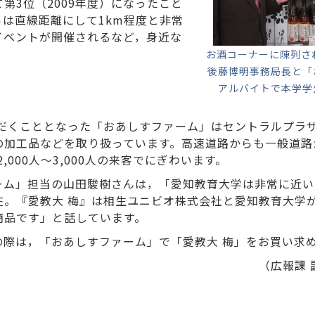
第3位（2009年度）になったこと
は直線距離にして1km程度と非常
イベントが開催されるなど，身近な
お酒コーナーに陳列さ
後藤博明事務局長と「
アルバイトで本学学
だくこととなった「おあしすファーム」はセントラルプラザ
の加工品などを取り扱っています。高速道路からも一般道路
2,000人～3,000人の来客でにぎわいます。
ーム」担当の山田駿樹さんは，「愛知教育大学は非常に近い
在。『愛教大 梅』は相生ユニビオ株式会社と愛知教育大学
商品です」と話しています。
の際は，「おあしすファーム」で「愛教大 梅」をお買い求
（広報課 