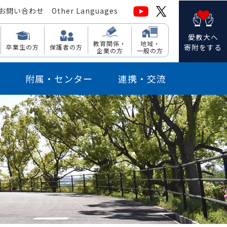
お問い合わせ
Other Languages
愛教大へ
教育関係・
地域・
寄附をする
卒業生の方
保護者の方
企業の方
一般の方
附属・センター
連携・交流