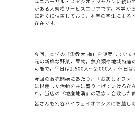
ユニバーサル・スタジオ・ジャパンに続いて
がある大規模サービスエリアです。本学から
に近くに位置しており，本学の学生による
存在です。
今回，本学の「愛教大 梅」を販売していた
元の新鮮な野菜，果物，魚介類や地域特産
可能で，平日は1,500人～2,000人，休日は
今回の販売開始にあたり，「おあしすファ
に根差した活動を共に盛り上げていける存
れ，当店の『地産地消』の理念に合致した
皆さんも刈谷ハイウェイオアシスにお越し