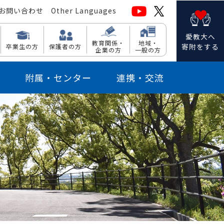
お問い合わせ
Other Languages
愛教大へ
教育関係・
地域・
寄附をする
卒業生の方
保護者の方
企業の方
一般の方
附属・センター
連携・交流