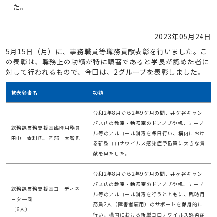
た。
2023年05月24日
5月15日（月）に、事務職員等職務貢献表彰を行いました。こ
の表彰は、職務上の功績が特に顕著であると学長が認めた者に
対して行われるもので、今回は、2グループを表彰しました。
被表彰者名
功績
令和2年8月から2年9ケ月の間、井ケ谷キャン
パス内の教室・執務室のドアノブや机、テーブ
総務課業務支援室臨時用務員
ル等のアルコール消毒を毎日行い、構内におけ
田中 幸利氏、乙部 大智氏
る新型コロナウイルス感染症予防策に大きな貢
献を果たした。
令和2年8月から2年9ケ月の間、井ヶ谷キャン
パス内の教室・執務室のドアノブや机、テーブ
総務課業務支援室コーディネ
ル等のアルコール消毒を行うとともに、臨時用
ータ一同
務員2人（障害者雇用）のサポートを献身的に
（6人）
行い、構内における新型コロナウイルス感染症