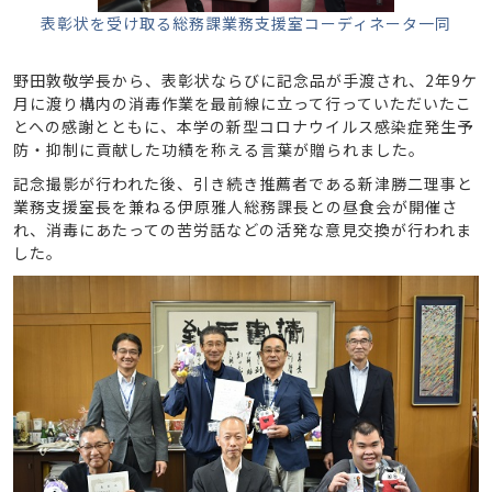
表彰状を受け取る総務課業務支援室コーディネータ一同
野田敦敬学長から、表彰状ならびに記念品が手渡され、2年9ケ
月に渡り構内の消毒作業を最前線に立って行っていただいたこ
とへの感謝とともに、本学の新型コロナウイルス感染症発生予
防・抑制に貢献した功績を称える言葉が贈られました。
記念撮影が行われた後、引き続き推薦者である新津勝二理事と
業務支援室長を兼ねる伊原雅人総務課長との昼食会が開催さ
れ、消毒にあたっての苦労話などの活発な意見交換が行われま
した。