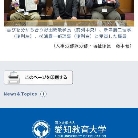
喜びを分かち合う野田敦敬学長（前列中央）、新津勝二理事
（後列左）、杉浦慶一郎理事（後列右）と受賞した職員
（人事労務課労務・福祉係長 藤本健）
News&Topics