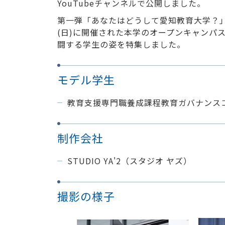
YouTubeチャンネルで公開しました。
第一弾「あなたはどうして愛知教育大学？」
(日)に開催された本学のオープンキャンパ
闘する学生の姿を特集しました。
モデル学生
教育支援専門職養成課程教育ガバナンス
制作会社
STUDIO YA'2（スタジオ ヤズ）
撮影の様子