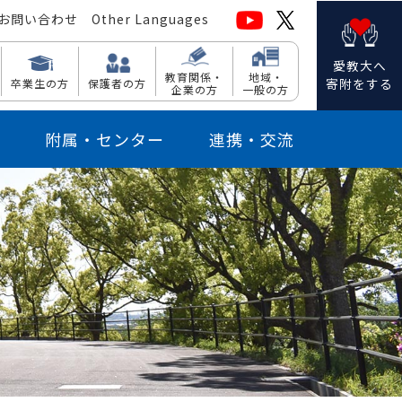
お問い合わせ
Other Languages
愛教大へ
教育関係・
地域・
寄附をする
卒業生の方
保護者の方
企業の方
一般の方
附属・センター
連携・交流