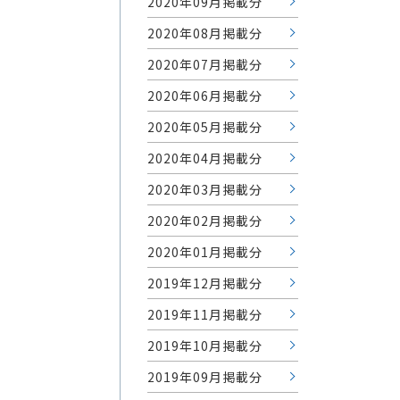
2020年09月掲載分
2020年08月掲載分
2020年07月掲載分
2020年06月掲載分
2020年05月掲載分
2020年04月掲載分
2020年03月掲載分
2020年02月掲載分
2020年01月掲載分
2019年12月掲載分
2019年11月掲載分
2019年10月掲載分
2019年09月掲載分