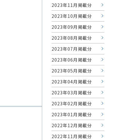
2023年11月掲載分
2023年10月掲載分
2023年09月掲載分
2023年08月掲載分
2023年07月掲載分
2023年06月掲載分
2023年05月掲載分
2023年04月掲載分
2023年03月掲載分
2023年02月掲載分
2023年01月掲載分
2022年12月掲載分
2022年11月掲載分