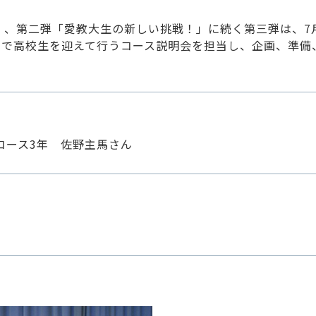
、第二弾「愛教大生の新しい挑戦！」に続く第三弾は、7月2
スで高校生を迎えて行うコース説明会を担当し、企画、準備
コース3年 佐野主馬さん