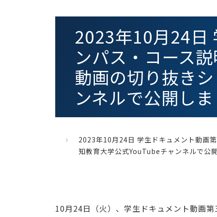
2023年10月2
ンパス・コース説
動画の切り抜きショ
ンネルで公開しま
2023年10月24日 学生ドキュメント
知教育大学公式YouTubeチャンネルで公
10月24日（火）、学生ドキュメント動画