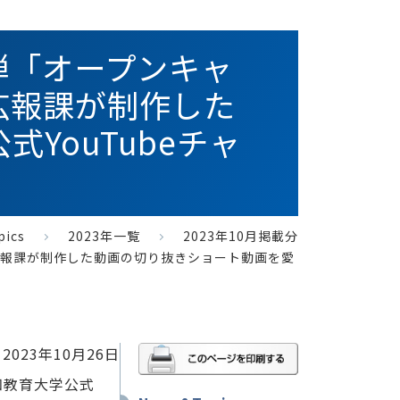
三弾「オープンキャ
広報課が制作した
YouTubeチャ
pics
2023年一覧
2023年10月掲載分
で広報課が制作した動画の切り抜きショート動画を愛
2023年10月26日
知教育大学公式