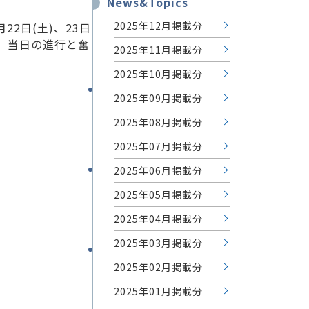
News&Topics
2025年12月掲載分
2日(土)、23日
、当日の進行と奮
2025年11月掲載分
2025年10月掲載分
2025年09月掲載分
2025年08月掲載分
2025年07月掲載分
2025年06月掲載分
2025年05月掲載分
2025年04月掲載分
2025年03月掲載分
2025年02月掲載分
2025年01月掲載分