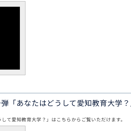
一弾「あなたはどうして愛知教育大学？
うして愛知教育大学？」はこちらからご覧いただけます。