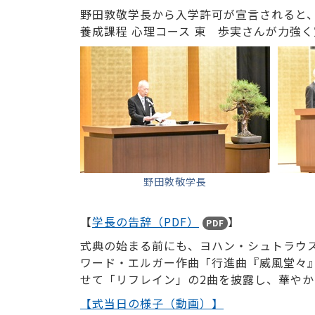
野田敦敬学長から入学許可が宣言されると
養成課程 心理コース 東 歩実さんが力強
野田敦敬学長
【
学長の告辞（PDF）
】
PDF
式典の始まる前にも、ヨハン・シュトラウ
ワード・エルガー作曲「行進曲『威風堂々
せて「リフレイン」の2曲を披露し、華や
【式当日の様子（動画）】