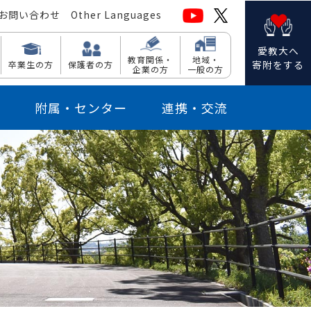
お問い合わせ
Other Languages
愛教大へ
教育関係・
地域・
寄附をする
卒業生の方
保護者の方
企業の方
一般の方
附属・センター
連携・交流