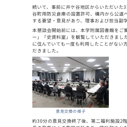
続いて、事前に井ケ谷地区からいただいた
谷町用防災倉庫の設置許可、構内から公道
する要望・意見があり、理事および担当副
本懇談会開始前には、本学附属図書館をご
ー」「史資料室」を観覧していただきまし
に住んでいても一度も利用したことがない
だきました。
意見交換の様子
約30分の意見交換終了後、第二福利施設2