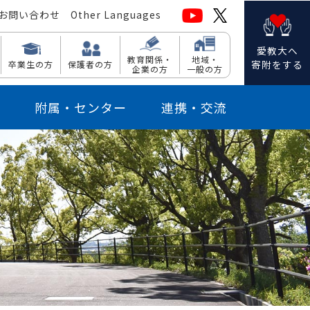
お問い合わせ
Other Languages
愛教大へ
教育関係・
地域・
寄附をする
卒業生の方
保護者の方
企業の方
一般の方
附属・センター
連携・交流