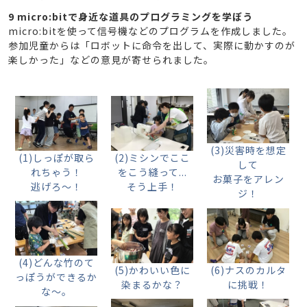
9 micro:bitで身近な道具のプログラミングを学ぼう
micro:bitを使って信号機などのプログラムを作成しました。
参加児童からは「ロボットに命令を出して、実際に動かすのが
楽しかった」などの意見が寄せられました。
(3)災害時を想定
(1)しっぽが取ら
(2)ミシンでここ
して
れちゃう！
をこう縫って...
お菓子をアレン
逃げろ～！
そう上手！
ジ！
(4)どんな竹のて
(5)かわいい色に
(6)ナスのカルタ
っぽうができるか
染まるかな？
に挑戦！
な～。