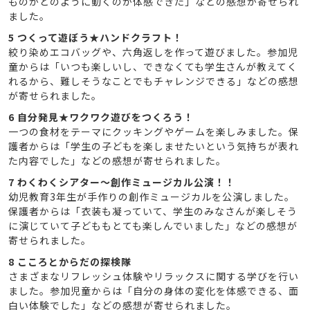
ものがどのように動くのか体感できた」などの感想が寄せられ
ました。
5 つくって遊ぼう★ハンドクラフト！
絞り染めエコバッグや、六角返しを作って遊びました。参加児
童からは「いつも楽しいし、できなくても学生さんが教えてく
れるから、難しそうなことでもチャレンジできる」などの感想
が寄せられました。
6 自分発見★ワクワク遊びをつくろう！
一つの食材をテーマにクッキングやゲームを楽しみました。保
護者からは「学生の子どもを楽しませたいという気持ちが表れ
た内容でした」などの感想が寄せられました。
7 わくわくシアター〜創作ミュージカル公演！！
幼児教育3年生が手作りの創作ミュージカルを公演しました。
保護者からは「衣装も凝っていて、学生のみなさんが楽しそう
に演じていて子どももとても楽しんでいました」などの感想が
寄せられました。
8 こころとからだの探検隊
さまざまなリフレッシュ体験やリラックスに関する学びを行い
ました。参加児童からは「自分の身体の変化を体感できる、面
白い体験でした」などの感想が寄せられました。