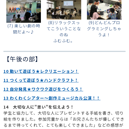
(8)リラックスっ
(9)どんどんプロ
(7) 楽しい劇の時
てこういうことな
グラミングしちゃ
間だよ～♪
のね
うよ！
ふむふむ。
【午後の部】
10 動いて遊ぼう★レクリエーション！
11 つくって遊ぼう★ハンドクラフト！
12 自分発見★ワクワク遊びをつくろう！
13 わくわくシアター〜創作ミュージカル公演！！
14 大切な人に"思い"を伝えよう！
学生と協力して、大切な人にプレゼントする手紙を書き、切り
絵を作りました。参加児童からは「お兄さんたちが優しくでき
るまで待ってくれて、とても楽しくできました」などの感想が