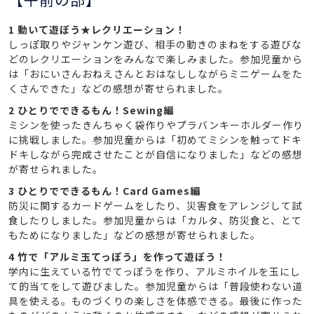
1 動いて遊ぼう★レクリエーション！
しっぽ取りやジャンケン遊び、相手の動きのまねをする遊びな
どのレクリエーションをみんなで楽しみました。参加児童から
は「おにいさんおねえさんとおはなししながらミニゲームをた
くさんできた」などの感想が寄せられました。
2 ひとりでできるもん！Sewing編
ミシンを使ったきんちゃく袋作りやプラバンキーホルダー作り
に挑戦しました。参加児童からは「初めてミシンを触ってドキ
ドキしながら完成させたことが自信になりました」などの感想
が寄せられました。
3 ひとりでできるもん！Card Games編
防災に関するカードゲームをしたり、災害食をアレンジして試
食したりしました。参加児童からは「カルタ、防災食と、とて
もためになりました」などの感想が寄せられました。
4 竹で「アルミ玉てっぽう」を作って遊ぼう！
学内に生えている竹でてっぽうを作り、アルミホイルを玉にし
て的当てをして遊びました。参加児童からは「普段使わない道
具を使える。ものづくりの楽しさを体感できる。最後に作った