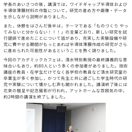
学長のあいさつの後，講演では，ワイドギャップ半導体および
半導体薄膜材料の作製について，研究の進め方や画像・データ
を示しながら説明がありました。
また，休憩をはさんだ後半は，テーマである「ものづくり やっ
てみないと分からない！！！」の言葉どおり，新しい研究を試
行錯誤で進めたことについて話があり，充実した実験設備や研
究に費やせる期間がもっとあれば半導体薄膜作成の研究がさら
に進められた可能性があるということを熱く語りました。
今回のアカデミックカフェは，清水特別教授の最終講義的な意
味合いもあり，約80人という多くの参加者がありました。技術
講座の教員・在学生だけでなく各学校の教員など清水研究室の
卒業生が多く参加し，かつて先生と共に過ごした学生時代の研
究や実験について懐かしむ声も聞かれました。講演終了後には
花束の贈呈や記念撮影が行われ，アットホームな雰囲気の中，
約2時間の講演を終了しました。