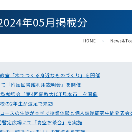
s：2024年05月掲載分
HOME
News&To
くり教室「木でつくる身近なものづくり」を開催
書館にて「附属図書館利用説明会」を開催
体験型勉強会「第4回愛教大ICT見本市」を開催
小学校の2年生が遠足で来訪
校教育コースの生徒が本学で授業体験と個人課題研究中間発表会
駅前暫定広場にて「青空お茶会」を実施
験活動の一環でさつまいもの苗植えを実施