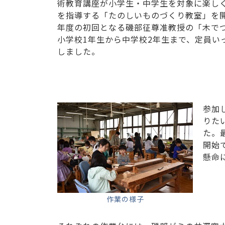
術教育講座が小学生・中学生を対象に楽し
を指導する「たのしいものづくり教室」を開
年度の初回となる磯部征尊准教授の「木で
小学校1年生から中学校2年生まで、定員い
しました。
参加
りた
た。
開始
懸命
作業の様子