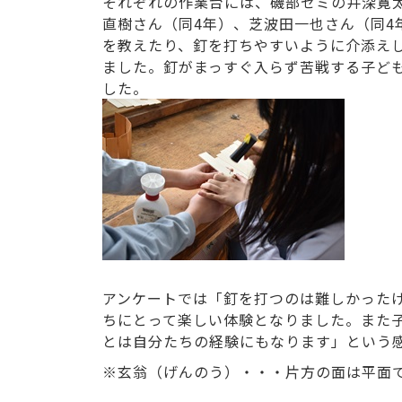
それぞれの作業台には、磯部ゼミの井深寛太
直樹さん（同4年）、芝波田一也さん（同4
を教えたり、釘を打ちやすいように介添え
ました。釘がまっすぐ入らず苦戦する子ど
した。
アンケートでは「釘を打つのは難しかった
ちにとって楽しい体験となりました。また
とは自分たちの経験にもなります」という
※玄翁（げんのう）・・・片方の面は平面