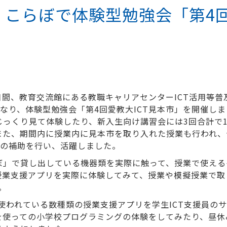
19日 こらぼで体験型勉強会「第4
の5日間、教育交流館にある教職キャリアセンターICT活用等
となり、体験型勉強会「第4回愛教大ICT見本市」を開催し
っくり見て体験したり、新入生向け講習会には3回合計で1
また、期間内に授業内に見本市を取り入れた授業も行われ、
験の補助を行い、活躍しました。
ぼ」で貸し出している機器類を実際に触って、授業で使える
授業支援アプリを実際に体験してみて、授業や模擬授業で取
。
で使われている数種類の授業支援アプリを学生ICT支援員の
を使っての小学校プログラミングの体験をしてみたり、昼休