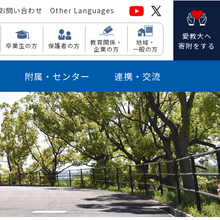
お問い合わせ
Other Languages
愛教大へ
教育関係・
地域・
寄附をする
卒業生の方
保護者の方
企業の方
一般の方
附属・センター
連携・交流