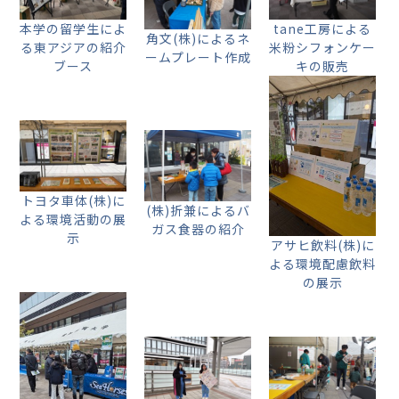
本学の留学生によ
tane工房による
角文(株)によるネ
る東アジアの紹介
米粉シフォンケー
ームプレート作成
ブース
キの販売
トヨタ車体(株)に
(株)折兼によるバ
よる環境活動の展
ガス食器の紹介
示
アサヒ飲料(株)に
よる環境配慮飲料
の展示