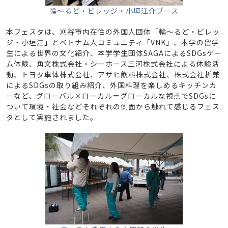
輪～るど・ビレッジ・小垣江介ブース
本フェスタは、刈谷市内在住の外国人団体「輪～るど・ビレッ
ジ・小垣江」とベトナム人コミュニティ「VNK」、本学の留学
生による世界の文化紹介、本学学生団体SAGAによるSDGsゲー
ム体験、角文株式会社・シーホース三河株式会社による体験活
動、トヨタ車体株式会社、アサヒ飲料株式会社、株式会社折兼
によるSDGsの取り組み紹介、外国料理を楽しめるキッチンカ
ーなど、グローバル×ローカル＝グローカルな視点でSDGsに
ついて環境・社会などそれぞれの側面から触れて感じるフェス
タとして実施されました。