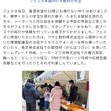
フェスタ準備中の大鹿研の学生
フェスタ当日、最高気温が10度にも満たない中ではありました
が、朝早くから小学生を連れた親子、たまたま駅前を訪れた
方々、シーホース三河の試合を参観する予定の市民など多くの
方々がフェスタに立ち寄り、スタンプラリーをかねて、各ブー
スでの紹介や体験を行っている様子がうかがえました。フェス
タに参加いただいた方は、アサヒ飲料株式会社から提供いただ
いた環境配慮型のお茶やミネラルウォーターを持ち帰っていた
だいたり、角文株式会社での間伐材（かんばつざい）を用いた
ネームプレート作成、シーホース三河株式会社での握力測定、
輪～るど・ビレッジ小垣江、VNKでの缶バッジ作成や伝統芸能
体験などを行ったりとそれぞれ楽しんでいました。