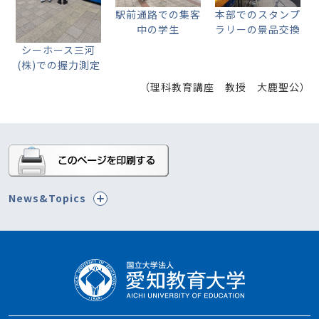
駅前通路での集客
本部でのスタンプ
中の学生
ラリーの景品交換
シーホース三河
(株)での握力測定
（理科教育講座 教授 大鹿聖公）
News&Topics