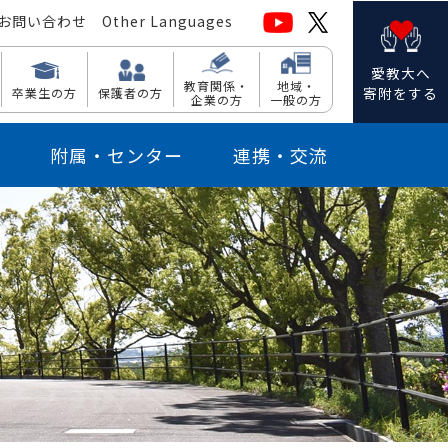
お問い合わせ
Other Languages
愛教大へ
教育関係・
地域・
寄附をする
卒業生の方
保護者の方
企業の方
一般の方
附属・センター
連携・交流