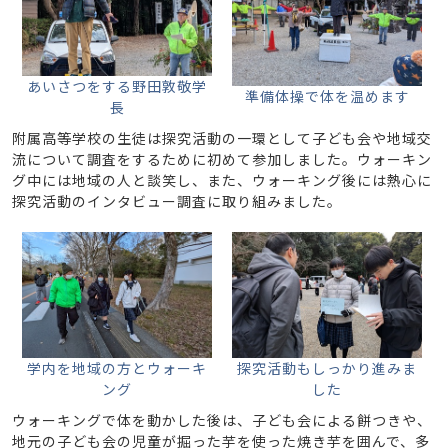
あいさつをする野田敦敬学
準備体操で体を温めます
長
附属高等学校の生徒は探究活動の一環として子ども会や地域交
流について調査をするために初めて参加しました。ウォーキン
グ中には地域の人と談笑し、また、ウォーキング後には熱心に
探究活動のインタビュー調査に取り組みました。
学内を地域の方とウォーキ
探究活動もしっかり進みま
ング
した
ウォーキングで体を動かした後は、子ども会による餅つきや、
地元の子ども会の児童が掘った芋を使った焼き芋を囲んで、多