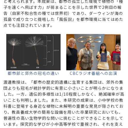
と考えられます。本成果は、都市の孤立した環境で植物の「種
子を遠くへ飛ばす力」が弱まることを示した世界で2例目の報
告（自家不和合性の種では世界初）であり、ダーウィンが海の
孤島で成り立つと提唱した「風仮説」を都市環境に当てはめた
点でも注目されています。
都市部と郊外の冠毛の違い
CBCラジオ番組への出演
渡邊教授は、「都市の歴史的遺構に生育する集団は、郊外の集
団よりも冠毛が統計学的に有意に小さいことが明らかになりま
した。一方、遺伝的多様性は1/10程度しかなく、絶滅確率が高
いことも判明しました。また、本研究の成果は、小中学校の教
科書に登場する身近な植物に未解明の重要な発見が隠されてお
り、教員養成大学の簡易な設備を用いた卒業研究においても、
普遍性の高い生物学的な問いに挑むことができることを示して
います。探究的な学びが小中高等学校で重視され、それを支え