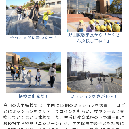
野田敦敬学長から「たくさ
やっと大学に着いたー！
ん探検してね！」
探検に出発だ！
ミッションをさがせ～！
今回の大学探検では、学内に12個のミッションを設置し、班ご
とにミッションをクリアしてコインをもらい、杖やシールと交
換していくという体験でした。生活科教育講座の西野雄一郎准
教授扮する怪獣「ニシノーン」が、学内探検中の子どもたちに