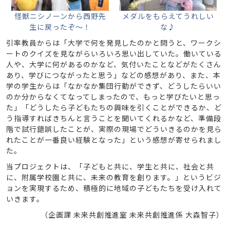
怪獣ニシノーンから西野先
メダルをもらえてうれしい
生に戻ったぞ～！
な♪
引率教員からは「大学で何を発見したのかと問うと、ワークシ
ートのクイズを見ながらいろいろ思い出していた。働いている
人や、大学に何があるのかなど、気付いたことなどがたくさん
あり、学びにつながったと思う」などの感想があり、また、本
学の学生からは「なかなか集団行動ができず、どうしたらいい
のか分からなくてなってしまったので、もっと学びたいと思っ
た」「どうしたら子どもたちの興味を引くことができるか、ど
う指導すればきちんと言うことを聞いてくれるかなど、準備段
階で試行錯誤したことが、実際の現場でどういきるのかを見ら
れたことが一番良い経験となった」という感想が寄せられまし
た。
当プロジェクトは、「子どもと共に、学生と共に、社会と共
に、附属学校園と共に、未来の教育を創ります。」というビジ
ョンを実現するため、積極的に地域の子どもたちを受け入れて
いきます。
（企画課 未来共創推進室 未来共創推進係 大森智子）