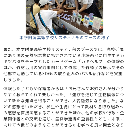
本学附属高等学校サスティナ部のブースの様子
また、本学附属高等学校サスティナ部のブースでは、高校近隣
にあり国の天然記念物に指定されている小堤西池に自生するカ
キツバタをテーマとしたカードゲーム「カキヘルプ」の体験の
ほか、竹材活用の実践事例として作成した竹椅子の展示やその
他部で活動しているSDGsの取り組みのパネル紹介などを実施
しました。
体験した子どもや保護者からは「お兄さんやお姉さんが分かり
やすく教えてくれて楽しかった」「遊びを通じて生物模倣につ
いて新たな知識を得ることができ、大変勉強になりました」な
どの感想をいただき、学生や生徒にとって教材や各取り組みへ
の感想を直接実感することができたほか、他の学校や行政・企
業関係者との交流を通じ、産官学連携の重要性とともに未来に
向けて今後どのようなことができるかを学べる良い機会となり