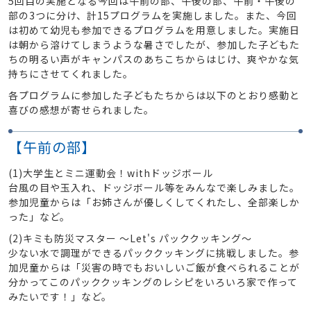
5回目の実施となる今回は午前の部、午後の部、午前・午後の
部の3つに分け、計15プログラムを実施しました。また、今回
は初めて幼児も参加できるプログラムを用意しました。実施日
は朝から溶けてしまうような暑さでしたが、参加した子どもた
ちの明るい声がキャンパスのあちこちからはじけ、爽やかな気
持ちにさせてくれました。
各プログラムに参加した子どもたちからは以下のとおり感動と
喜びの感想が寄せられました。
【午前の部】
(1)大学生とミニ運動会！withドッジボール
台風の目や玉入れ、ドッジボール等をみんなで楽しみました。
参加児童からは「お姉さんが優しくしてくれたし、全部楽しか
った」など。
(2)キミも防災マスター ～Let's パッククッキング～
少ない水で調理ができるパッククッキングに挑戦しました。参
加児童からは「災害の時でもおいしいご飯が食べられることが
分かってこのパッククッキングのレシピをいろいろ家で作って
みたいです！」など。