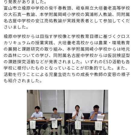
り発表がありました。
富山市立楡原中学校の柴千春教頭、岐阜県立大垣養老高等学校
の大石真一教諭、本学附属岡崎小学校の箕浦彬人教諭、同附属
名古屋中学校の安江亮佑教諭が実践発表者として参加してくだ
さいました。
楡原中学校からは目指す学校像と学校教育目標に基づくクロス
カリキュラムの授業実践、大垣養老高校からは農業・環境教育
の展開と課題研究の取り組み、本学附属岡崎小学校からは地元
の森林についての学び、同附属名古屋中学校からは仮説検証型
の課題探究活動などが発表されました。いずれのESD活動も各
学校に根付いたものとなっていることが印象的でした。また、
活動を行うことによる児童生徒たちの成長や教師の変容の様子
も紹介されました。