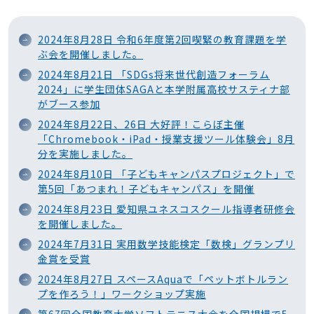
2024年8月28日 令和6年度第2回喫緊の教育課題を学
ぶ会を開催しました。
2024年8月21日 「SDGs将来世代創造フォーラム
2024」に学生団体SAGAと本学附属高校サスティナ部
がブース参加
2024年8月22日、26日 大好評！こらぼ主催
「Chromebook・iPad・授業支援ツール体験会」8月
分を実施しました。
2024年8月10日 「子どもキャンパスプロジェクト」で
第5回「あつまれ！子どもキャンパス」を開催
2024年8月23日 愛知県ユネスコスクール指導者研修会
を開催しました。
2024年7月31日 実用数学技能検定「数検」グランプリ
金賞を受賞
2024年8月27日 スペースAquaで「ペットボトルラン
プを作ろう！」ワークショップ実施