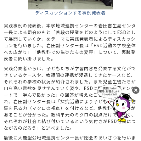
ディスカッションする事例発表者
実践事例の発表後、本学地域連携センターの岩田吉生副センタ
ー長による司会のもと「普段の授業をどのようにしてESDとし
て展開していくか」をテーマに実践発表者によるディスカッシ
ョンを行いました。岩田副センター長は「ESD活動の学校全体
への広がり」「他教科での生徒たちの変容」について、実践発
表者に問い掛けました。
実践発表者からは、子どもたちが学習内容を発表する文化がで
きているケースや、教師間の連携が浸透してきたケースなど、
それぞれの学校の状況が紹介されました。また児童生徒たちが
自ら高い意欲を見せ学んでいく姿や、ESDに関する授業アンケ
ートで「学んで良かった」の回答が増えたことなどが紹介さ
れ、岩田副センター長は「探究活動により子どもが俯瞰的に物
事を見る力（マクロの視点）を付けるなど、他教科での変容が
あることが分かった。教科単元のミクロの視点だけではなく、
それぞれが社会と結び付いているという気付きがESD活動につ
ながるのだろう」と述べました。
最後に大鹿聖公地域連携センター長が閉会のあいさつを行いま