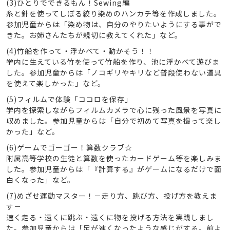
(3)ひとりでできるもん！Sewing編
糸と針を使ってしぼる絞り染めのハンカチ等を作成しました。
参加児童からは「染め物は、自分のやりたいようにする事がで
きた。お姉さんたちが親切に教えてくれた」など。
(4)竹船を作って・浮かべて・動かそう！！
学内に生えている竹を使って竹船を作り、池に浮かべて遊びま
した。参加児童からは「ノコギリやキリなど普段使わない道具
を使えて楽しかった」など。
(5)フィルムで体験「ココロを保存」
学内を探索しながらフィルムカメラで心に残った風景を写真に
収めました。参加児童からは「自分で初めて写真を撮って楽し
かった」など。
(6)ゲームでゴーゴー！算数クラブ☆
附属高等学校の生徒と算数を使ったカードゲーム等を楽しみま
した。参加児童からは「『計算する』がゲームになるだけで面
白くなった」など。
(7)めざせ運動マスター！－走り方、跳び方、投げ方を教えま
す－
速く走る・遠くに跳ぶ・遠くに物を投げる方法を実践しまし
た。参加児童からは「足が速くなったような感じがする。前よ