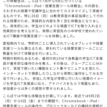
この体験会は、こらぼで7月から9月に行っている
「Chromebook・iPad・授業支援ツール体験会」の内容を、
それぞれの授業や受講学生に合わせてカスタマイズして実施す
るものです。特に26日（月）は教育実習の事前指導として行わ
れる授業のため、実践的な内容を多く含む体験会となりまし
た。具体的には、学生はどのような場面でICTを取り入れると
効果的かを考えながら、実際に実習先の小中学校で使われてい
るICT機器や授業支援ツールを体験しました。
愛知県内では、市町村ごとに導入されているタブレットや授業
支援ツールも異なるため、使われている授業支援ツールごとに
教室を分けて体験会を行いました。
時間の制約もあるため、最初の約10分で各教室の学生ICT支援
員が基本的な操作のみを教え、その後は、グループごとに分か
れて、実習で使いたい機能をヒント集やマニュアルを見たり、
インターネットで検索したりしながら実際に操作をしてみる方
法で行いました。 参加した学生が実際に行いたい授業のイメー
ジを学生ICT支援員に伝え、アドバイスをもらう場面もあり、
参加者からは多くの感想が寄せられました。
こらぼでは今後も体験会を計画しています。直近では9月2日
（月）から6日（金）までの期間で、Chromebook・iPad・
授業支援ツールの操作や、プロジェクターなどの機材の接続が